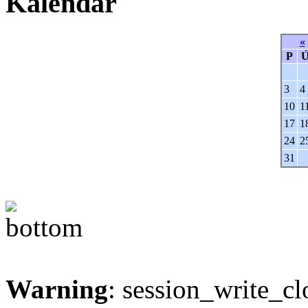
Kalendář
«
P
3
4
10
1
17
1
24
2
31
Warning
: session_write_cl