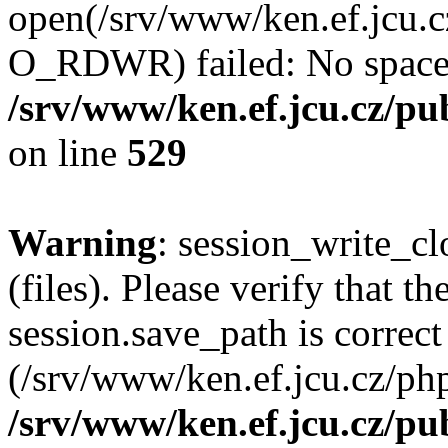
open(/srv/www/ken.ef.jcu
O_RDWR) failed: No space l
/srv/www/ken.ef.jcu.cz/pub
on line
529
Warning
: session_write_clo
(files). Please verify that th
session.save_path is correct
(/srv/www/ken.ef.jcu.cz/ph
/srv/www/ken.ef.jcu.cz/pub