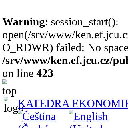
Warning
: session_start():
open(/srv/www/ken.ef.jcu
O_RDWR) failed: No space l
/srv/www/ken.ef.jcu.cz/pub
on line
423
KATEDRA EKONOMI