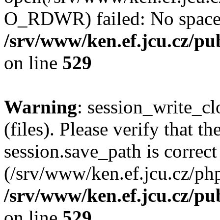
O_RDWR) failed: No space l
/srv/www/ken.ef.jcu.cz/pub
on line
529
Warning
: session_write_clo
(files). Please verify that th
session.save_path is correct
(/srv/www/ken.ef.jcu.cz/ph
/srv/www/ken.ef.jcu.cz/pub
on line
529