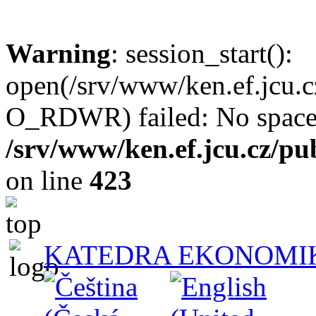
Warning
: session_start():
open(/srv/www/ken.ef.jcu
O_RDWR) failed: No space l
/srv/www/ken.ef.jcu.cz/pub
on line
423
KATEDRA EKONOMI