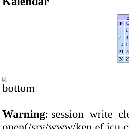
Kalendář
P
1
7
8
14
1
21
2
28
2
Warning
: session_write_cl
open(/srv/www/ken.ef.jcu